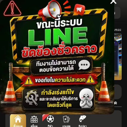
สมัครสมาชิก
เข้าสู่ระบบ
ถ้าแก่ได้✨ ขณะนี้ระบบธนาคารถอนดีเลย์ชั่วคราว ทำให้ยอดถอนล่าช้ามากกว่าปกติค่ะ ต้องขออภัยอ
สมัครสมาชิก
เข้าสู่ระบบ
ฝากขั้นต่ำ
ถอนขั้นต่ำ
เวลาฝากเงิน
ยอดจำกัดการถอน
50 บาท
100 บาท
< 1นาที
ไม่มีจำกัด
ฟีฟ่า
ทั้งหมด
สล็อต
กีฬา
เกมสด
ยิงปลา